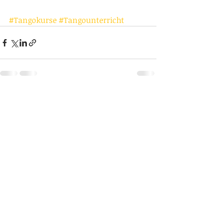
#Tangokurse
#Tangounterricht
Aktuelle Beiträge
Alle ansehen