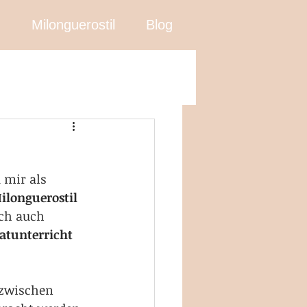
n
Milonguerostil
Blog
 mir als 
ilonguerostil
ich auch 
atunterricht 
nzwischen 