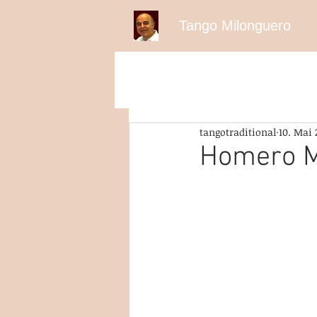
Tango Milonguero
tangotraditional
10. Mai 
Homero M