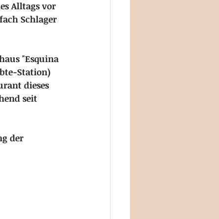
 Alltags vor 
fach Schlager 
 
khaus "Esquina 
bte-Station) 
rant dieses 
end seit 
g der 