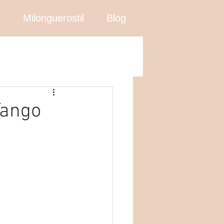
n
Milonguerostil
Blog
Tango